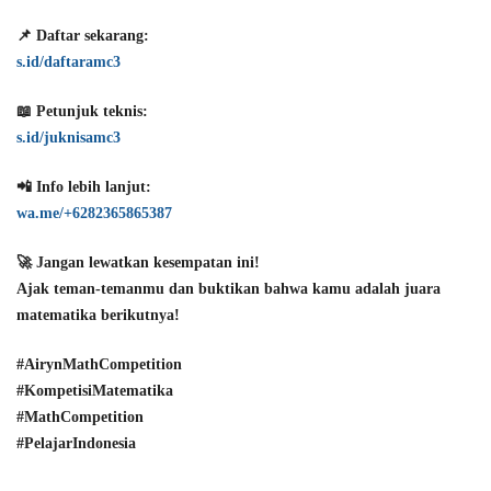
📌
Daftar sekarang:
s.id/daftaramc3
📖
Petunjuk teknis:
s.id/juknisamc3
📲
Info lebih lanjut:
wa.me/+6282365865387
🚀 Jangan lewatkan kesempatan ini!
Ajak teman-temanmu dan
buktikan bahwa kamu adalah juara
matematika berikutnya!
#AirynMathCompetition
#KompetisiMatematika
#MathCompetition
#PelajarIndonesia