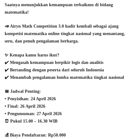
Saatnya menunjukkan kemampuan terbaikmu di bidang
matematika!
📣
Airyn Math Competition 3.0
hadir kembali sebagai ajang
kompetisi matematika
online tingkat nasional
yang menantang,
seru, dan penuh pengalaman berharga.
✨ Kenapa kamu harus ikut?
✔️ Mengasah kemampuan berpikir logis dan analitis
✔️ Bertanding dengan peserta dari seluruh Indonesia
✔️ Menambah pengalaman lomba matematika tingkat nasional
📅
Jadwal Penting:
• Penyisihan:
24 April 2026
• Final:
26 April 2026
• Pengumuman:
27 April 2026
⏰ Pukul
15.00 – 16.30 WIB
💰
Biaya Pendaftaran:
Rp50.000