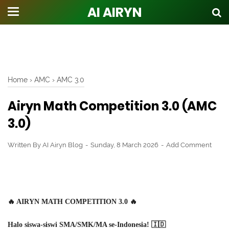
AI AIRYN
Home
›
AMC
›
AMC 3.0
Airyn Math Competition 3.0 (AMC
3.0)
Written By
AI Airyn Blog
Sunday, 8 March 2026
Add Comment
🔥
AIRYN MATH COMPETITION 3.0
🔥
Halo siswa-siswi
SMA/SMK/MA se-Indonesia!
🇮🇩