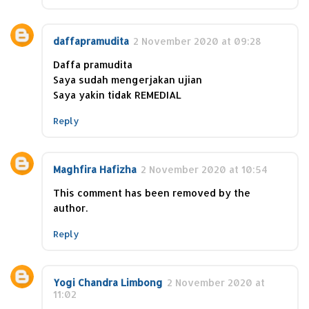
daffapramudita
2 November 2020 at 09:28
Daffa pramudita
Saya sudah mengerjakan ujian
Saya yakin tidak REMEDIAL
Reply
Maghfira Hafizha
2 November 2020 at 10:54
This comment has been removed by the
author.
Reply
Yogi Chandra Limbong
2 November 2020 at
11:02