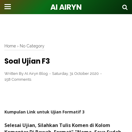
AI AIRYN
Home
›
No Category
Soal Ujian F3
Written By
AI Airyn Blog
Saturday, 31 October 2020
158 Comments
Kumpulan Link untuk Ujian Formatif 3
Selesai Ujian, Silahkan Tulis Komen di Kolom
Komentar Di Bawah, Format" "Nama, Saya Sudah