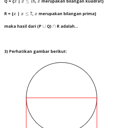
x
x
Q = {
|
≤
16
,
merupakan bilangan kuadrat}
x
x
x
x
≤
7
x
x
R = {
|
≤
7
,
merupakan bilangan prima}
x
x
x
∪
∩
maka hasil dari (P
∪
Q)
∩
R adalah...
3) Perhatikan gambar berikut: