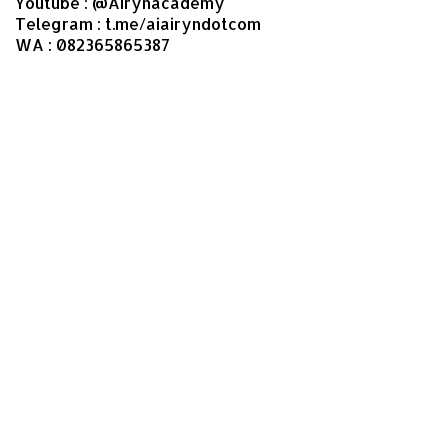
Youtube : @Airynacademy
Telegram : t.me/aiairyndotcom
WA : 082365865387