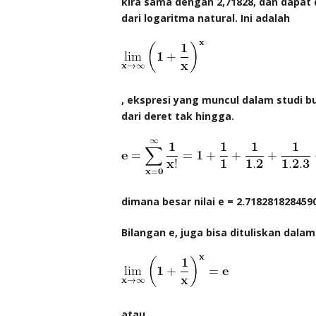
kira sama dengan 2,71828, dan dapat d
dari logaritma natural. Ini adalah
, ekspresi yang muncul dalam studi b
dari deret tak hingga.
dimana besar nilai e = 2.71828182845
Bilangan e, juga bisa dituliskan dala
atau