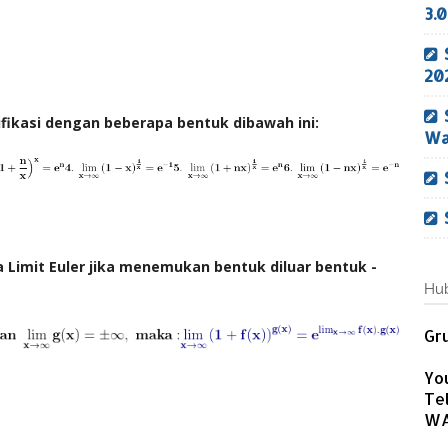
3.0
20
ifikasi dengan beberapa bentuk dibawah ini:
Wa
Limit Euler jika menemukan bentuk diluar bentuk -
Hub
Gru
Yo
Te
WA