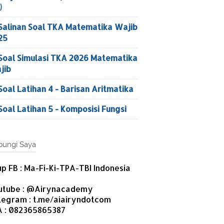
)
Salinan Soal TKA Matematika Wajib
25
Soal Simulasi TKA 2026 Matematika
jib
Soal Latihan 4 - Barisan Aritmatika
Soal Latihan 5 - Komposisi Fungsi
ungi Saya
p FB : Ma-Fi-Ki-TPA-TBI Indonesia
utube : @Airynacademy
legram : t.me/aiairyndotcom
 : 082365865387