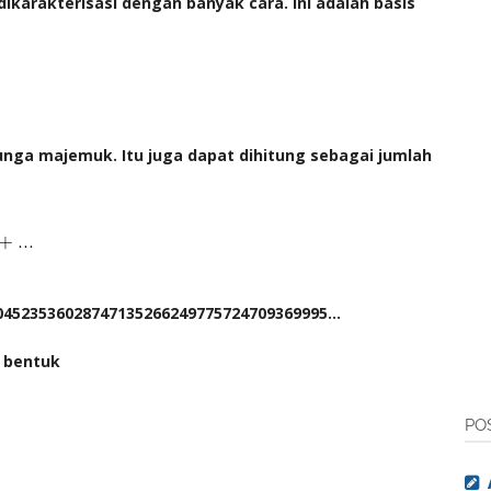
ikarakterisasi dengan banyak cara. Ini adalah basis
unga majemuk. Itu juga dapat dihitung sebagai jumlah
904523536028747135266249775724709369995...
m bentuk
PO