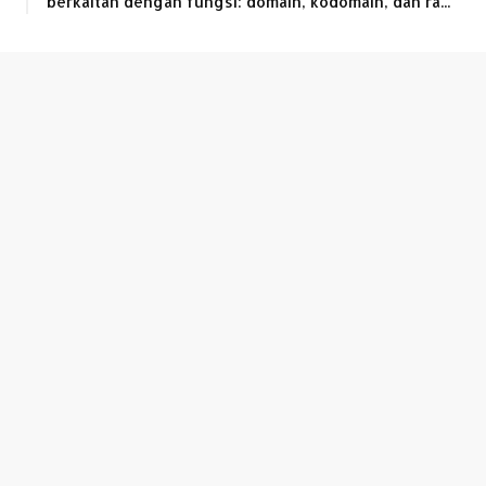
berkaitan dengan fungsi: domain, kodomain, dan ra...