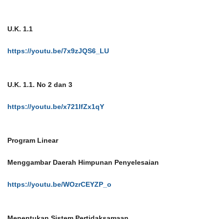
U.K. 1.1
https://youtu.be/7x9zJQS6_LU
U.K. 1.1. No 2 dan 3
https://youtu.be/x721IfZx1qY
Program Linear
Menggambar Daerah Himpunan Penyelesaian
https://youtu.be/WOzrCEYZP_o
Menentukan Sistem Pertidaksamaan