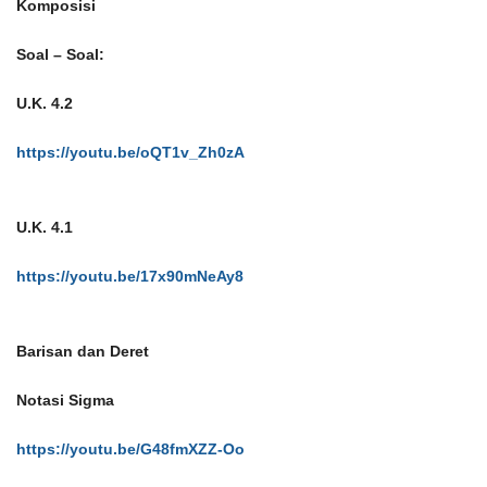
Komposisi
Soal – Soal:
U.K. 4.2
https://youtu.be/oQT1v_Zh0zA
U.K. 4.1
https://youtu.be/17x90mNeAy8
Barisan dan Deret
Notasi Sigma
https://youtu.be/G48fmXZZ-Oo