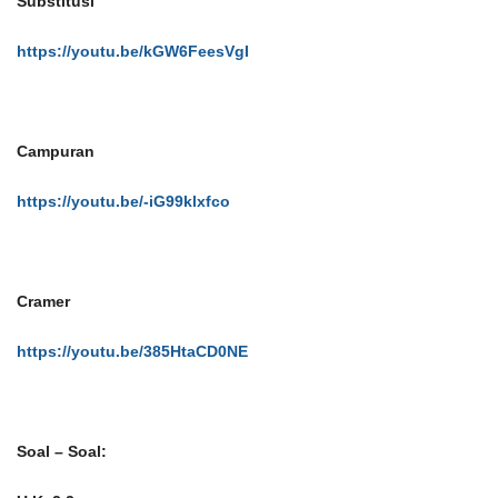
Substitusi
https://youtu.be/kGW6FeesVgI
Campuran
https://youtu.be/-iG99klxfco
Cramer
https://youtu.be/385HtaCD0NE
Soal – Soal: