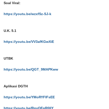
Soal Viral:
https://youtu.be/wzxfSz-SJ-k
U.K. 5.1
https://youtu.be/VV3afKGwXiE
UTBK
https://youtu.be/QGT_9MAPKww
Aplikasi DGTH
https://youtu.be/YMoRYFIFsEE
https://youtu.be/RqyQEqR0lIY