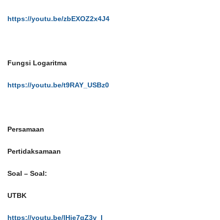
https://youtu.be/zbEXOZ2x4J4
Fungsi Logaritma
https://youtu.be/t9RAY_USBz0
Persamaan
Pertidaksamaan
Soal – Soal:
UTBK
https://youtu.be/lHje7gZ3v_I