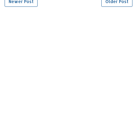
Newer Post
Older Post