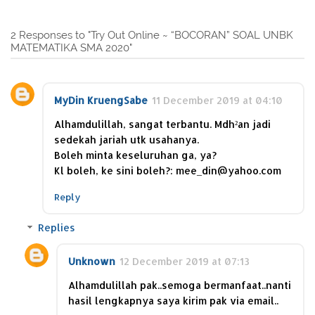
2 Responses to "Try Out Online ~ “BOCORAN” SOAL UNBK
MATEMATIKA SMA 2020"
MyDin KruengSabe
11 December 2019 at 04:10
Alhamdulillah, sangat terbantu. Mdh²an jadi
sedekah jariah utk usahanya.
Boleh minta keseluruhan ga, ya?
Kl boleh, ke sini boleh?: mee_din@yahoo.com
Reply
Replies
Unknown
12 December 2019 at 07:13
Alhamdulillah pak..semoga bermanfaat..nanti
hasil lengkapnya saya kirim pak via email..