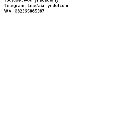
Telegram : t.me/aiairyndotcom
WA : 082365865387